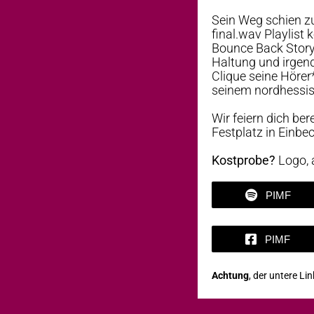
Sein Weg schien zu
final.wav Playlist 
Bounce Back Story 
Haltung und irgen
Clique seine Hörer
seinem nordhessis
Wir feiern dich be
Festplatz in Einb
Kostprobe?
Logo, a
PIMF
PIMF
Achtung
, der untere Li