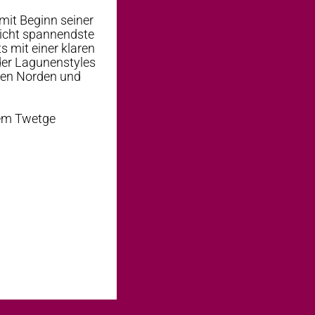
mit Beginn seiner
leicht spannendste
s mit einer klaren
der Lagunenstyles
lten Norden und
dem Twetge