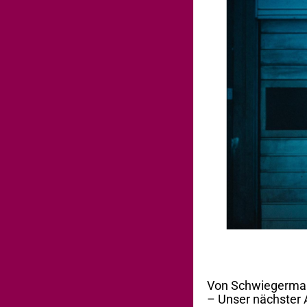
Von Schwiegermam
– Unser nächster 