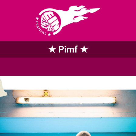
★ Pimf ★